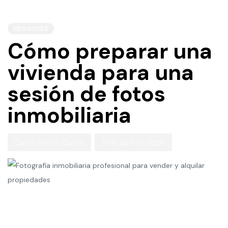
PUBLISHED
Autor
Published
IN:
on:
NEGOCIOS
Cómo preparar una
vivienda para una
sesión de fotos
inmobiliaria
Carlos Mateo García
17 de abril de 2026