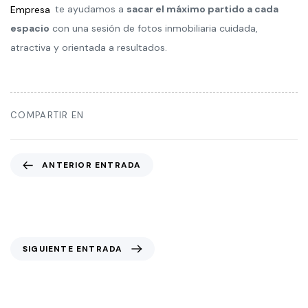
Empresa
te ayudamos a
sacar el máximo partido a cada
espacio
con una sesión de fotos inmobiliaria cuidada,
atractiva y orientada a resultados.
COMPARTIR EN
ANTERIOR ENTRADA
Claves para tener las mejores fotos de
vuestro espectáculo
SIGUIENTE ENTRADA
Fotos de clínicas imprescindibles para
mostrar tu espacio de salud