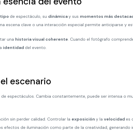
a esencia del evento
tipo
de espectáculo, su
dinámica
y sus
momentos más destaca
una escena clave o una interacción especial permite anticiparse y e
ntar una
historia visual coherente
. Cuando el fotógrafo comprend
ra
identidad
del evento.
el escenario
a de espectáculos. Cambia constantemente, puede ser intensa o mu
ción sin perder calidad. Controlar la
exposición
y la
velocidad
es 
os efectos de iluminación como parte de la creatividad, generand