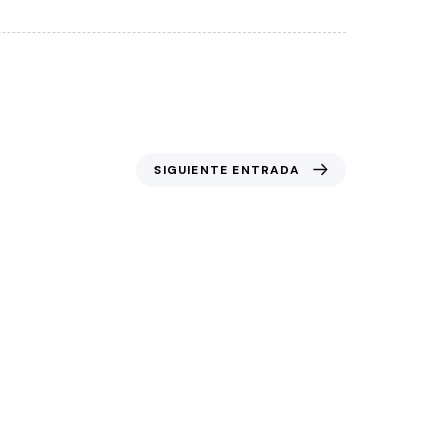
SIGUIENTE ENTRADA
una vivienda para una sesión de fotos
inmobiliaria