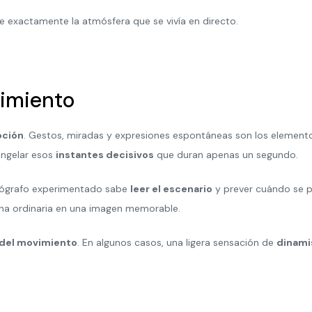
ite exactamente la atmósfera que se vivía en directo.
imiento
ción
. Gestos, miradas y expresiones espontáneas son los element
ongelar esos
instantes decisivos
que duran apenas un segundo.
otógrafo experimentado sabe
leer el escenario
y prever cuándo se p
ena ordinaria en una imagen memorable.
a del movimiento
. En algunos casos, una ligera sensación de
dinam