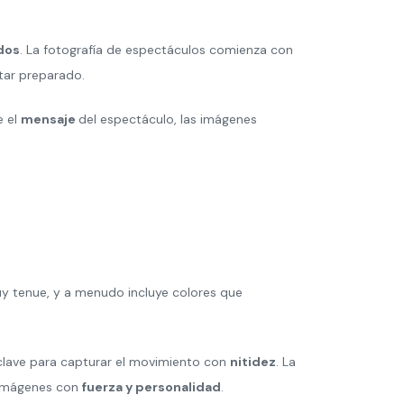
dos
. La fotografía de espectáculos comienza con
star preparado.
e el
mensaje
del espectáculo, las imágenes
y tenue, y a menudo incluye colores que
clave para capturar el movimiento con
nitidez
. La
o imágenes con
fuerza y personalidad
.