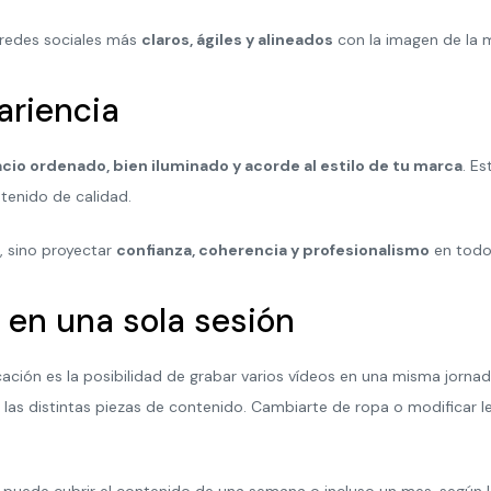
 redes sociales más
claros, ágiles y alineados
con la imagen de la 
ariencia
cio ordenado, bien iluminado y acorde al estilo de tu marca
. E
ntenido de calidad.
, sino proyectar
confianza, coherencia y profesionalismo
en todos
 en una sola sesión
ación es la posibilidad de grabar varios vídeos en una misma jorna
 las distintas piezas de contenido. Cambiarte de ropa o modificar
l
puede cubrir el contenido de una semana o incluso un mes, según l