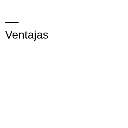
Ventajas
1
2
/
Imágenes claras y
/
Aumenta la
detalladas
visibilidad en línea y
mejores la experiencia
de compra de sus
clientes