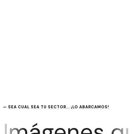
3
4
/
Representa de
Branding Strategy.
manera efectiva su
Ahorra tiempo y
negocio
esfuerzo al tener un
catálogo digitalizado
— SEA CUAL SEA TU SECTOR... ¡LO ABARCAMOS!
Imágenes qu